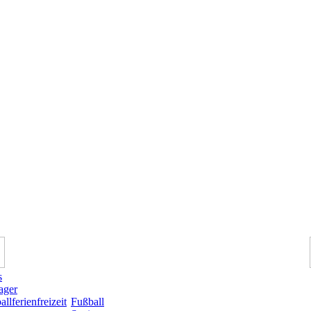
s
lager
llferienfreizeit
Fußball