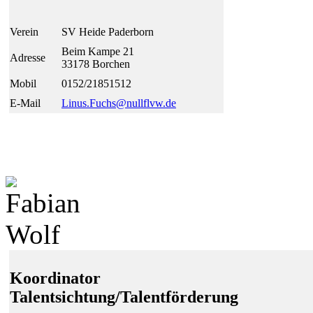
Verein
SV Heide Paderborn
Beim Kampe 21
Adresse
33178 Borchen
Mobil
0152/21851512
E-Mail
Linus.Fuchs@
null
flvw.de
Koordinator
Talentsichtung/Talentförderung