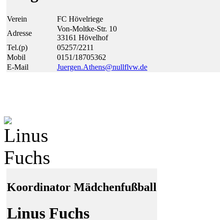
Verein
FC Hövelriege
Von-Moltke-Str. 10
Adresse
33161 Hövelhof
Tel.(p)
05257/2211
Mobil
0151/18705362
E-Mail
Juergen.Athens@
null
flvw.de
Koordinator Mädchenfußball
Linus Fuchs