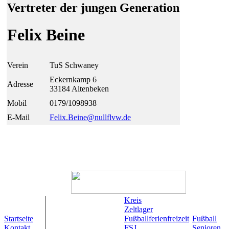
Vertreter der jungen Generation
Felix Beine
Verein
TuS Schwaney
Eckernkamp 6
Adresse
33184 Altenbeken
Mobil
0179/1098938
E-Mail
Felix.Beine@
null
flvw.de
Kreis
Zeltlager
Startseite
Fußballferienfreizeit
Fußball
Kontakt
FSJ
Senioren