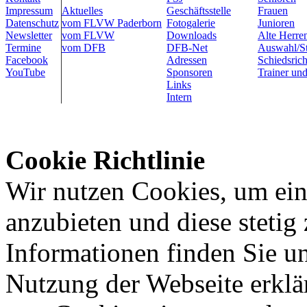
Impressum
Aktuelles
Geschäftsstelle
Frauen
Datenschutz
vom FLVW Paderborn
Fotogalerie
Junioren
Newsletter
vom FLVW
Downloads
Alte Herre
Termine
vom DFB
DFB-Net
Auswahl/St
Facebook
Adressen
Schiedsrich
YouTube
Sponsoren
Trainer und
Links
Intern
Cookie Richtlinie
Wir nutzen Cookies, um ein
anzubieten und diese stetig
Informationen finden Sie u
Nutzung der Webseite erklä