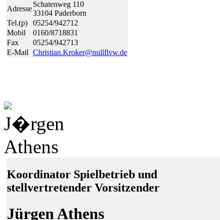
Schatenweg 110
Adresse
33104 Paderborn
Tel.(p)
05254/942712
Mobil
0160/8718831
Fax
05254/942713
E-Mail
Christian.Kroker@
null
flvw.de
Koordinator Spielbetrieb und
stellvertretender Vorsitzender
Jürgen Athens