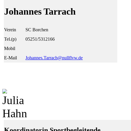
Johannes Tarrach
Verein
SC Borchen
Tel.(p)
05251/5312166
Mobil
E-Mail
Johannes.Tarrach@
null
flvw.de
Koordinatorin Sportbegleitende